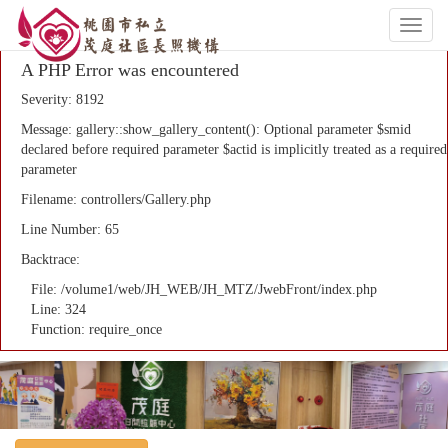
Toggl
naviga
A PHP Error was encountered
Severity: 8192
Message: gallery::show_gallery_content(): Optional parameter $smid
declared before required parameter $actid is implicitly treated as a required
parameter
Filename: controllers/Gallery.php
Line Number: 65
Backtrace:
File: /volume1/web/JH_WEB/JH_MTZ/JwebFront/index.php
Line: 324
Function: require_once