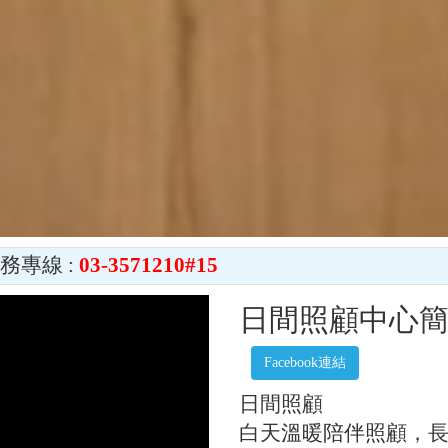
務專線 :
03-3571210#15
團開張囉!!歡迎粉絲
點此加入
日間照顧中心
Facebook連結
日間照顧
白天溫暖陪伴照顧，